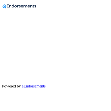
A message from
Lia Jennings
Realtors
Powered by
eEndorsements